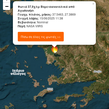
×
−
Φωτιά 37,9χλμ Βορειοανατολικά από
Αγαθονήσι
Γεωγρ. πλάτος, μήκος:
37.5463, 27.3869
Στιγμή λήψης
: 15/06/2025 11:38
Βεβαιότητα
: Nominal
Πηγή
: NASA VIIRS
Πίσω σε όλες τις φωτιές >>